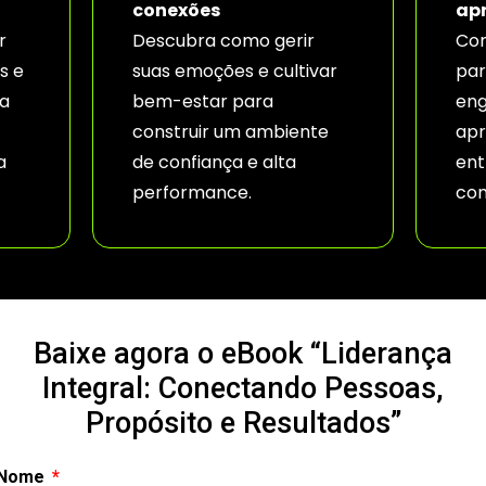
conexões
ap
r
Descubra como gerir
Con
s e
suas emoções e cultivar
par
a
bem-estar para
eng
construir um ambiente
apr
a
de confiança e alta
ent
performance.
con
Baixe agora o eBook “Liderança
Integral: Conectando Pessoas,
Propósito e Resultados”
Nome