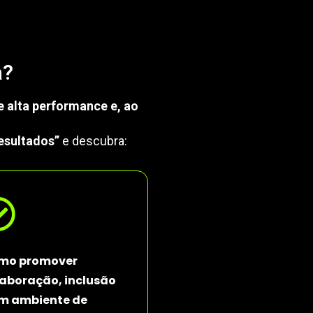
a?
e alta performance e, ao
esultados”
e descubra:
mo promover
aboração, inclusão
um ambiente de