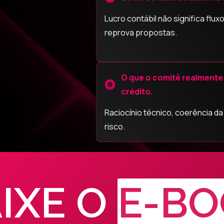
Lucro contábil não significa fluxo
reprova propostas.
O que o comitê realmente 
crédito.
Raciocínio técnico, coerência da
risco.
IXE O
E-BO