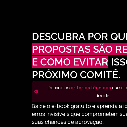
DESCUBRA POR QU
PROPOSTAS SÃO R
E COMO EVITAR
ISS
PRÓXIMO COMITÊ.
Domine os
critérios técnicos
que o c
decidir.
Baixe o e-book gratuito e aprenda a id
erros invisíveis que comprometem sua
suas chances de aprovação.