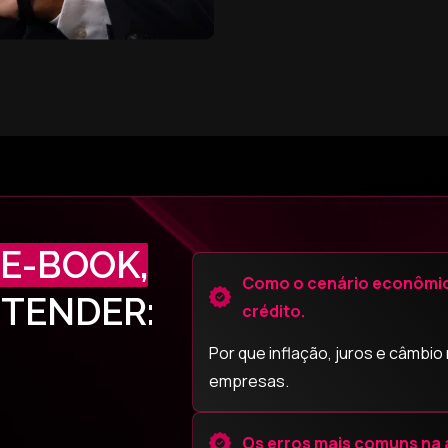
E-BOOK,
Como o cenário econômic
NTENDER:
crédito.
Por que inflação, juros e câmbi
empresas.
Os erros mais comuns na a