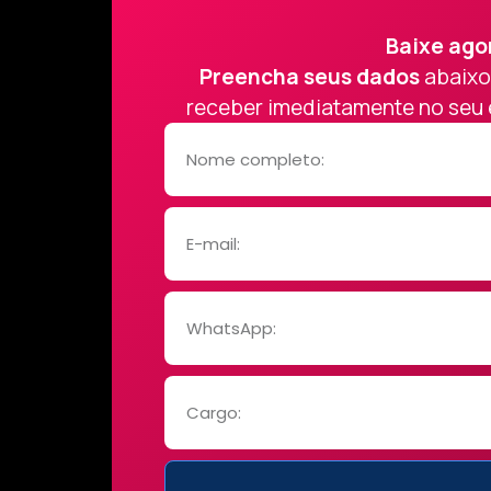
Baixe ago
Preencha seus dados
abaixo
receber imediatamente no seu 