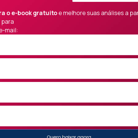
ra o e-book gratuito
e melhore suas análises a par
 para
e-mail:
Quero baixar agora