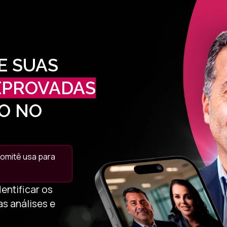
E SUAS
EPROVADAS
O NO
omitê usa para
entificar os
s análises e