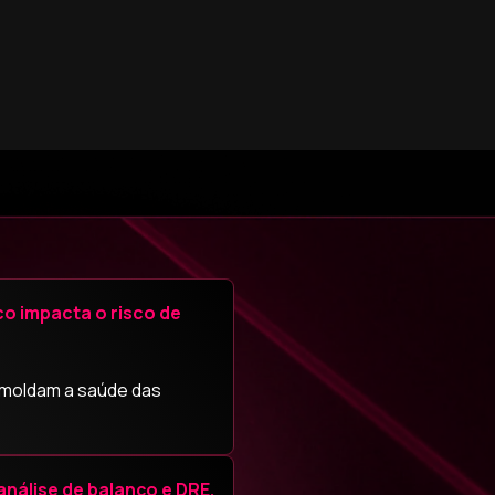
o impacta o risco de
o moldam a saúde das
nálise de balanço e DRE.