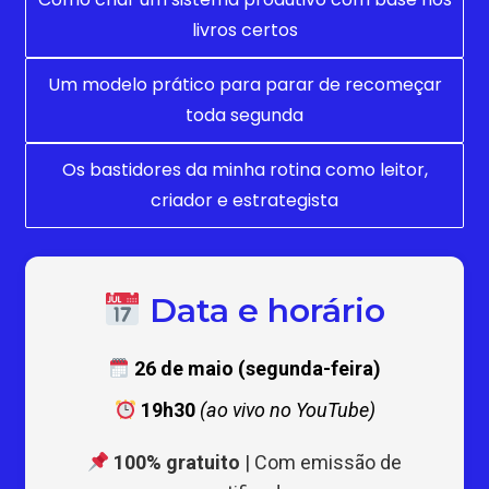
livros certos
Um modelo prático para parar de recomeçar
toda segunda
Os bastidores da minha rotina como leitor,
criador e estrategista
Data e horário
26 de maio (segunda-feira)
19h30
(ao vivo no YouTube)
100% gratuito
| Com emissão de