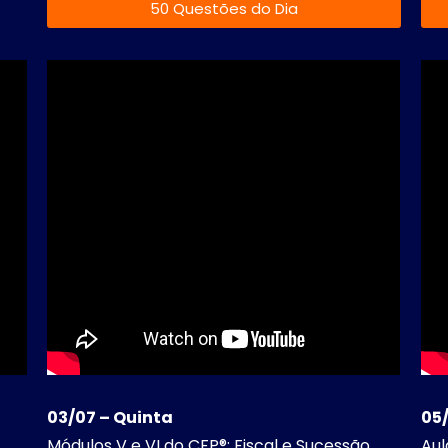
50 Questões do Dia
03/07 – Quinta
05
Módulos V e VI do CFP®: Fiscal e Sucessão
Aul