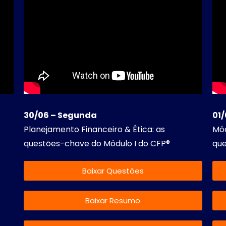
30/06 – Segunda
01/
Planejamento Financeiro & Ética: as
Mód
questões-chave do Módulo I do CFP®
que
Baixar Questões
Baixar Resumo