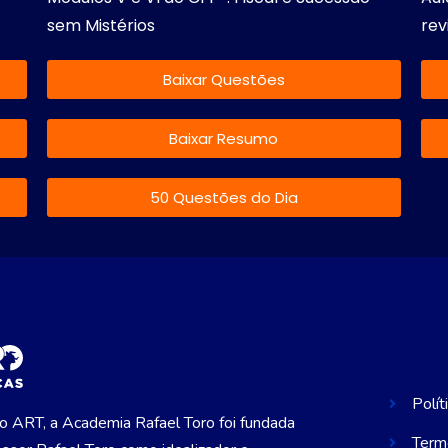
sem Mistérios
rev
Baixar Questões
Baixar Resumo
50 Questões do Dia
Polít
 ART, a Academia Rafael Toro foi fundada
Term