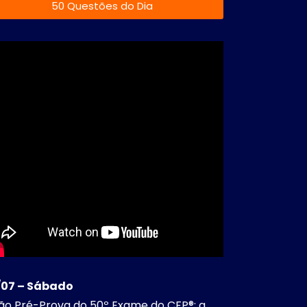
50 Questões do Dia
/07 – Sábado
ão Pré-Prova do 50º Exame do CFP®: a