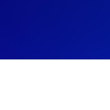
Confira a Programação
Se você já é nosso aluno, após cada
live
de
revisão teremos um encontro marcado em uma
sala fechada no Zoom, onde você pode tirar suas
dúvidas com o Toro ao vivo.
Se você não for nosso aluno e quer participar, adquira