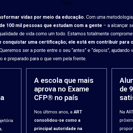
nsformar vidas por meio da educação.
Com uma metodologia 
de 100 mil pessoas que estudam com a gente
– a alcançar s
 qualidade de vida como um todo. Estamos totalmente compromet
 conquistar uma certificação; ele está em contribuir para
 Queremos ser a ponte entre o seu “antes” e “depois”, ajudando 
o e preparado para o que vem pela frente.
l
A escola que mais
Alu
aprova no Exame
de 
 a
CFP® no país
sat
Nos últimos anos, a
ART
Na ART
consolidou-se como a
próxim
jetória
principal autoridade na
propor
s
,