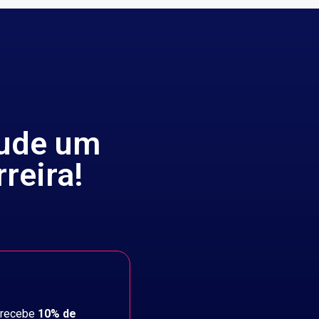
jude um
reira!
 recebe
10% de