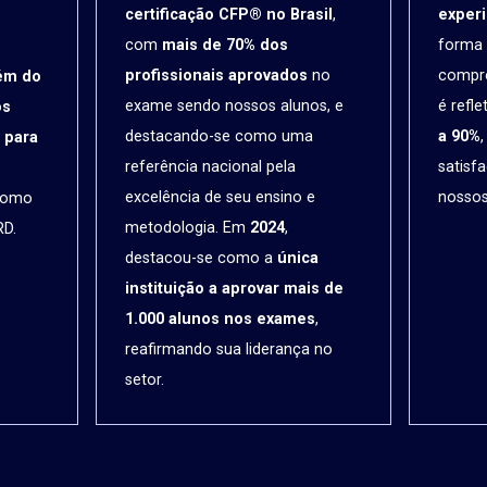
certificação CFP® no Brasil
,
exper
com
mais de 70% dos
forma 
profissionais aprovados
no
compr
ém do
exame sendo nossos alunos, e
é refl
os
destacando-se como uma
a 90%
 para
referência nacional pela
satisf
excelência de seu ensino e
nossos
como
metodologia. Em
2024
,
D.
destacou-se como a
única
instituição a aprovar mais de
1.000 alunos nos exames
,
reafirmando sua liderança no
setor.